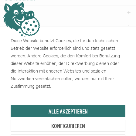
Weiteres
Newsletter
Diese Website benutzt Cookies, die für den technischen
Zertifikate
Soziale Netzwerke
Betrieb der Website erforderlich sind und stets gesetzt
werden. Andere Cookies, die den Komfort bei Benutzung
dieser Website erhöhen, der Direktwerbung dienen oder
die Interaktion mit anderen Websites und sozialen
Netzwerken vereinfachen sollen, werden nur mit Ihrer
Zustimmung gesetzt.
Hersteller, sofern nicht anders angegeben, ist die Friedrich Eberlein GmbH.
ALLE AKZEPTIEREN
Verkauf nur an Unternehmer, Gewerbetreibende, Freiberufler und öffentliche
Institutionen, nicht jedoch an Verbraucher im Sinne des § 13 BGB. Alle
KONFIGURIEREN
Preise in Euro zzgl. gesetzl. MwSt. Angebote freibleibend.