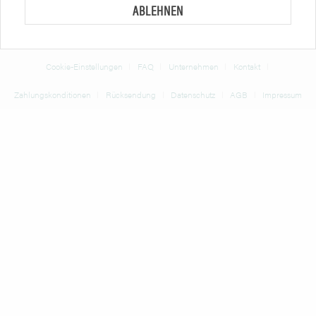
ABLEHNEN
* Alle Preise verstehen sich zzgl. Mehrwertsteuer und
Versandkosten
und ggf.
Nachnahmegebühren, wenn nicht anders beschrieben
Cookie-Einstellungen
FAQ
Unternehmen
Kontakt
Zahlungskonditionen
Rücksendung
Datenschutz
AGB
Impressum