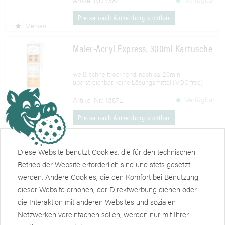
Artikel Nr.: 1387
Preise nach Anmeldung sichtbar
Merken
Maler-Acryl Express, 300ml Kartusche
weiß, schnelltrocknend, nach ca. 20min
überstreichbar, keine Lösungsmittel (VOC free)
Verfügbar
Artikel Nr.: 1387E
Preise nach Anmeldung sichtbar
Merken
Cuttermesser mit Schnellverschluss
Diese Website benutzt Cookies, die für den technischen
Betrieb der Website erforderlich sind und stets gesetzt
18mm, Metallführung, grün/schwarz
werden. Andere Cookies, die den Komfort bei Benutzung
dieser Website erhöhen, der Direktwerbung dienen oder
Verfügbar
Artikel Nr.: 1442-18
die Interaktion mit anderen Websites und sozialen
Netzwerken vereinfachen sollen, werden nur mit Ihrer
Preise nach Anmeldung sichtbar