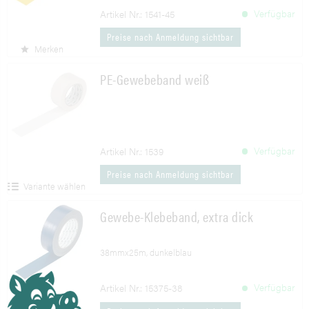
Verfügbar
Artikel Nr.: 1541-45
Preise nach Anmeldung sichtbar
Merken
PE-Gewebeband weiß
Verfügbar
Artikel Nr.: 1539
Preise nach Anmeldung sichtbar
Variante wählen
Gewebe-Klebeband, extra dick
38mmx25m, dunkelblau
Verfügbar
Artikel Nr.: 15375-38