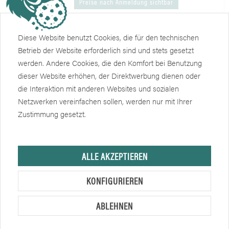
Preise nach Anmeldung sichtbar
Merken
Gewebe-Klebeband
Diese Website benutzt Cookies, die für den technischen
Betrieb der Website erforderlich sind und stets gesetzt
38mmx25m, rot
werden. Andere Cookies, die den Komfort bei Benutzung
dieser Website erhöhen, der Direktwerbung dienen oder
Verfügbar
Artikel Nr.: 1537-1-38
die Interaktion mit anderen Websites und sozialen
Netzwerken vereinfachen sollen, werden nur mit Ihrer
Preise nach Anmeldung sichtbar
Merken
Zustimmung gesetzt.
Gewebe-Teppichband, doppelseitig,
weiß
ALLE AKZEPTIEREN
50mm x 25m
KONFIGURIEREN
Verfügbar
Artikel Nr.: 1535-50
ABLEHNEN
Preise nach Anmeldung sichtbar
Merken