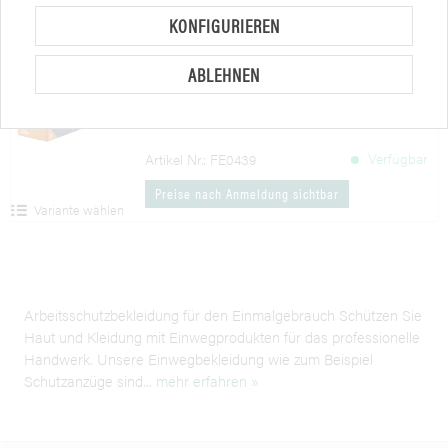
Merken
KONFIGURIEREN
KOWLOON Nitril-Einweghandschuh,
ABLEHNEN
blau, ungepudert
100 Stück, nahtlos
Verfügbar
Artikel Nr.: FE0439
Preise nach Anmeldung sichtbar
Variante wählen
Arbeitsschutzbekleidung für den Einmalgebrauch Schützen Sie
Haut und Kleidung mit Einwegprodukten für das professionelle
Handwerk. Unsere Einwegbekleidung wie zum Beispiel
Schutzanzüge sind...
mehr erfahren »