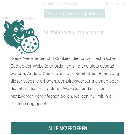
Verfügbar
Artikel Nr.: FE0433
Preise nach Anmeldung sichtbar
Variante wählen
Stiefelüberzug, transparent
PE, Gummizug
Diese Website benutzt Cookies, die für den technischen
Verfügbar
Artikel Nr.: GB09505
Betrieb der Website erforderlich sind und stets gesetzt
werden. Andere Cookies, die den Komfort bei Benutzung
Preise nach Anmeldung sichtbar
Merken
dieser Website erhöhen, der Direktwerbung dienen oder
die Interaktion mit anderen Websites und sozialen
Überziehschuhe Z50, weiß, flach
Netzwerken vereinfachen sollen, werden nur mit Ihrer
Zustimmung gesetzt.
leicht genoppte Laufsohle, ca. 36cm
Verfügbar
Artikel Nr.: ZEL30254GS
ALLE AKZEPTIEREN
Preise nach Anmeldung sichtbar