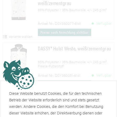
weiß/zementgrau
65% Polyester / 35% Baumwolle, +/- 245 g/m²
Verfügbar
Artikel Nr.: DSY350077-6141
Preise nach Anmeldung sichtbar
Variante wählen
DASSY® Hulst Weste, weiß/zementgrau
65% Polyester / 35% Baumwolle, +/- 245 g/m²,
Fleece-Futterstoff
Verfügbar
Artikel Nr.: DSY350051-6141
Preise nach Anmeldung sichtbar
Variante wählen
Diese Website benutzt Cookies, die für den technischen
NEPTUN Softshelljacke, weiß/grau
Betrieb der Website erforderlich sind und stets gesetzt
werden. Andere Cookies, die den Komfort bei Benutzung
dieser Website erhöhen, der Direktwerbung dienen oder