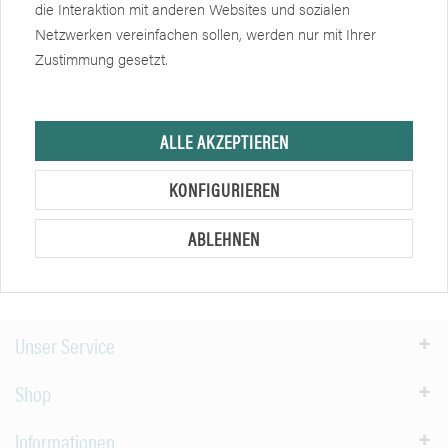
die Interaktion mit anderen Websites und sozialen
Netzwerken vereinfachen sollen, werden nur mit Ihrer
Verfügbar
Artikel Nr.: FE19992
Zustimmung gesetzt.
Preise nach Anmeldung sichtbar
Variante wählen
ALLE AKZEPTIEREN
KONFIGURIEREN
Effektiver Schutz: Arbeitsbekleidung wie Jacken aus Softshell
oder Baumwolle Arbeitsbekleidung wie Jacken aus Softshell
ABLEHNEN
oder Winterjacken müssen unterschiedlichen Anforderungen
genügen. Die...
mehr erfahren »
Unser Service
Shop
Informationen