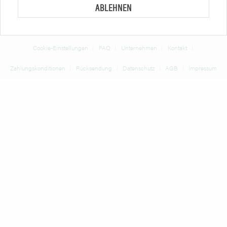
ABLEHNEN
* Alle Preise verstehen sich zzgl. Mehrwertsteuer und
Versandkosten
und ggf.
Nachnahmegebühren, wenn nicht anders beschrieben
Cookie-Einstellungen
FAQ
Unternehmen
Kontakt
Zahlungskonditionen
Rücksendung
Datenschutz
AGB
Impressum