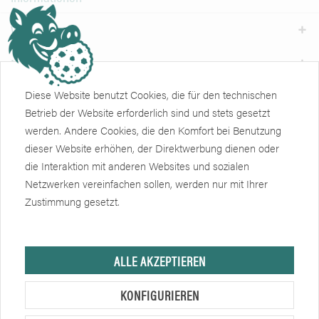
Weiteres
Newsletter
Diese Website benutzt Cookies, die für den technischen
Zertifikate
Soziale Netzwerke
Betrieb der Website erforderlich sind und stets gesetzt
werden. Andere Cookies, die den Komfort bei Benutzung
dieser Website erhöhen, der Direktwerbung dienen oder
die Interaktion mit anderen Websites und sozialen
Netzwerken vereinfachen sollen, werden nur mit Ihrer
Zustimmung gesetzt.
Hersteller, sofern nicht anders angegeben, ist die Friedrich Eberlein GmbH.
ALLE AKZEPTIEREN
Verkauf nur an Unternehmer, Gewerbetreibende, Freiberufler und öffentliche
Institutionen, nicht jedoch an Verbraucher im Sinne des § 13 BGB. Alle
KONFIGURIEREN
Preise in Euro zzgl. gesetzl. MwSt. Angebote freibleibend.