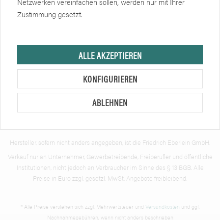
Netzwerken vereinfachen sollen, werden nur mit Ihrer
Newsletter
Zustimmung gesetzt.
Zertifikate
Soziale Netzwerke
ALLE AKZEPTIEREN
KONFIGURIEREN
ABLEHNEN
Hersteller, sofern nicht anders angegeben, ist die Friedrich Eberlein GmbH.
Verkauf nur an Unternehmer, Gewerbetreibende, Freiberufler und öffentliche
Institutionen, nicht jedoch an Verbraucher im Sinne des § 13 BGB. Alle
Preise in Euro zzgl. gesetzl. MwSt. Angebote freibleibend.
* Alle Preise verstehen sich zzgl. Mehrwertsteuer und
Versandkosten
und ggf.
Nachnahmegebühren, wenn nicht anders beschrieben