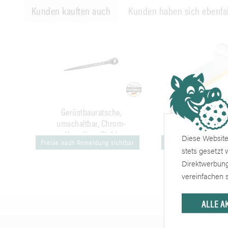
Kunden kauften auch
Kunden haben sich ebenfa
Gerüstbauratsche,
FineLine Masker 
umschaltbar, Chrom-
Klebeband mi
Vanadium-Stahl
Diese Website 
Preise nach Anmeldung sichtbar
Preise nach Anmeldu
stets gesetzt
Direktwerbung
vereinfachen s
ALLE A