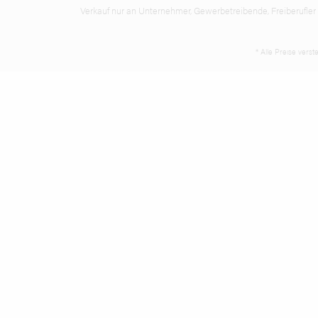
Verkauf nur an Unternehmer, Gewerbetreibende, Freiberufler un
* Alle Preise vers