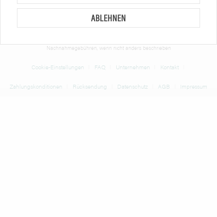
Preise in Euro zzgl. gesetzl. MwSt. Angebote freibleibend.
ABLEHNEN
* Alle Preise verstehen sich zzgl. Mehrwertsteuer und
Versandkosten
und ggf.
Nachnahmegebühren, wenn nicht anders beschrieben
Cookie-Einstellungen
FAQ
Unternehmen
Kontakt
Zahlungskonditionen
Rücksendung
Datenschutz
AGB
Impressum