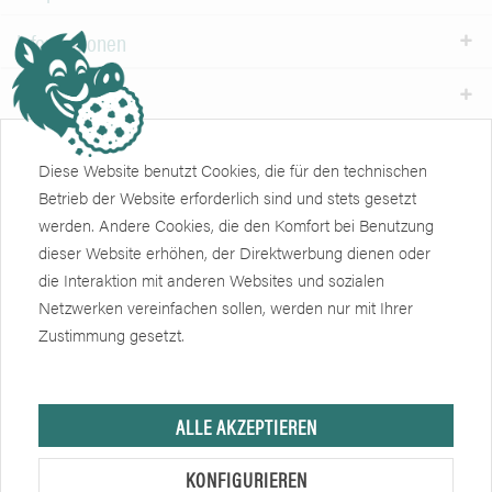
Informationen
Weiteres
Newsletter
Diese Website benutzt Cookies, die für den technischen
Betrieb der Website erforderlich sind und stets gesetzt
Zertifikate
Soziale Netzwerke
werden. Andere Cookies, die den Komfort bei Benutzung
dieser Website erhöhen, der Direktwerbung dienen oder
die Interaktion mit anderen Websites und sozialen
Netzwerken vereinfachen sollen, werden nur mit Ihrer
Zustimmung gesetzt.
ALLE AKZEPTIEREN
Hersteller, sofern nicht anders angegeben, ist die Friedrich Eberlein GmbH.
Verkauf nur an Unternehmer, Gewerbetreibende, Freiberufler und öffentliche
KONFIGURIEREN
Institutionen, nicht jedoch an Verbraucher im Sinne des § 13 BGB. Alle