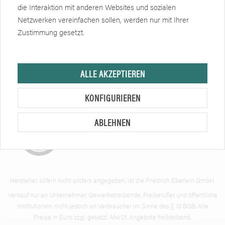
Informationen
die Interaktion mit anderen Websites und sozialen
Netzwerken vereinfachen sollen, werden nur mit Ihrer
Weiteres
Zustimmung gesetzt.
Newsletter
ALLE AKZEPTIEREN
Zertifikate
Soziale Netzwerke
KONFIGURIEREN
ABLEHNEN
Hersteller, sofern nicht anders angegeben, ist die Friedrich Eberlein GmbH.
Verkauf nur an Unternehmer, Gewerbetreibende, Freiberufler und öffentliche
Institutionen, nicht jedoch an Verbraucher im Sinne des § 13 BGB. Alle
Preise in Euro zzgl. gesetzl. MwSt. Angebote freibleibend.