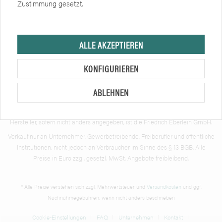
Zustimmung gesetzt.
Zertifikate
Soziale Netzwerke
ALLE AKZEPTIEREN
KONFIGURIEREN
ABLEHNEN
Hersteller, sofern nicht anders angegeben, ist die Friedrich Eberlein GmbH.
Verkauf nur an Unternehmer, Gewerbetreibende, Freiberufler und öffentliche
Institutionen, nicht jedoch an Verbraucher im Sinne des § 13 BGB. Alle
Preise in Euro zzgl. gesetzl. MwSt. Angebote freibleibend.
* Alle Preise verstehen sich zzgl. Mehrwertsteuer und
Versandkosten
und ggf.
Nachnahmegebühren, wenn nicht anders beschrieben
Cookie-Einstellungen
FAQ
Unternehmen
Kontakt