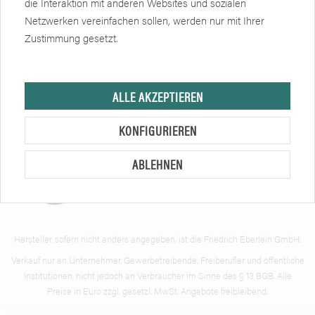
die Interaktion mit anderen Websites und sozialen
Weiteres
Netzwerken vereinfachen sollen, werden nur mit Ihrer
Zustimmung gesetzt.
Newsletter
ALLE AKZEPTIEREN
Zertifikate
Soziale Netzwerke
KONFIGURIEREN
ABLEHNEN
Hersteller, sofern nicht anders angegeben, ist die Friedrich Eberlein GmbH.
Verkauf nur an Unternehmer, Gewerbetreibende, Freiberufler und öffentliche
Institutionen, nicht jedoch an Verbraucher im Sinne des § 13 BGB. Alle
Preise in Euro zzgl. gesetzl. MwSt. Angebote freibleibend.