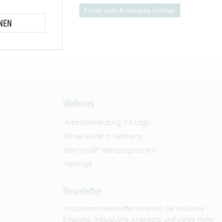
Anmeldung sichtbar
Preise nach Anmeldung sichtbar
Preis
NEN
Weiteres
Arbeitsbekleidung mit Logo
Pinsel Made in Germany
eberSHOP Werkzeugschrank
Kataloge
Newsletter
In unserem Newsletter erhalten Sie exklusive
Einblicke, individuelle Angebote und vieles mehr.