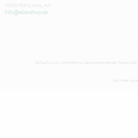
ODER PER E-MAIL AN
info@ebershop.de
Verkauf nur an Unternehmer, Gewerbetreibende, Freiberufler un
* Alle Preise vers