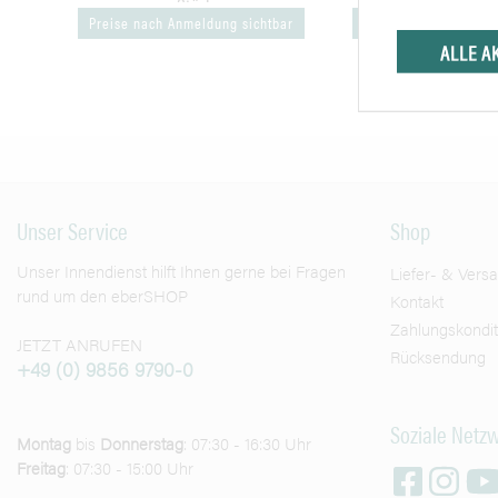
Stärke
Preise nach Anmeldung sichtbar
Preise nach Anmeldu
ALLE A
Unser Service
Shop
Unser Innendienst hilft Ihnen gerne bei Fragen
Liefer- & Vers
rund um den eberSHOP
Kontakt
Zahlungskondi
JETZT ANRUFEN
Rücksendung
+49 (0) 9856 9790-0
Soziale Netz
Montag
bis
Donnerstag
: 07:30 - 16:30 Uhr
Freitag
: 07:30 - 15:00 Uhr