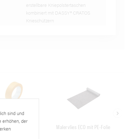
erstellbare Kniepolstertaschen
kombiniert mit DASSY® CRATOS
Knieschützern
lich sind und
e erhöhen, der
eTape PowerGold
Malervlies ECO mit PE-Folie
Ab
werken