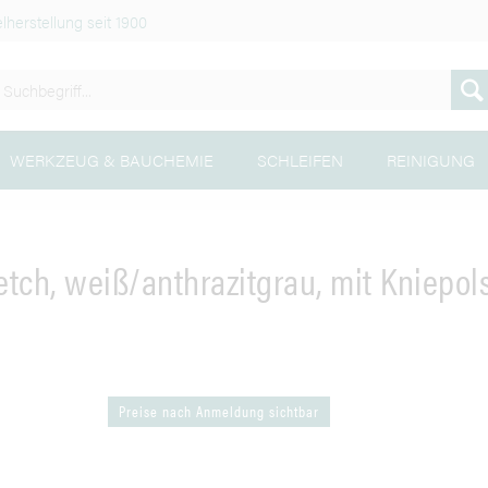
lherstellung seit 1900
WERKZEUG & BAUCHEMIE
SCHLEIFEN
REINIGUNG
etch, weiß/anthrazitgrau, mit Kniepo
Preise nach Anmeldung sichtbar