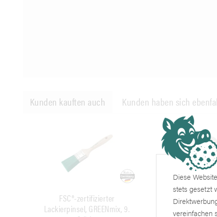
Kunden kauften auch
Kunden haben sich ebenfa
Diese Website 
stets gesetzt
FSC®-zertifizierter
Reibebrett, Kuns
Direktwerbung
Lackierpinsel, GREENmix, 9.
Schaumst
vereinfachen s