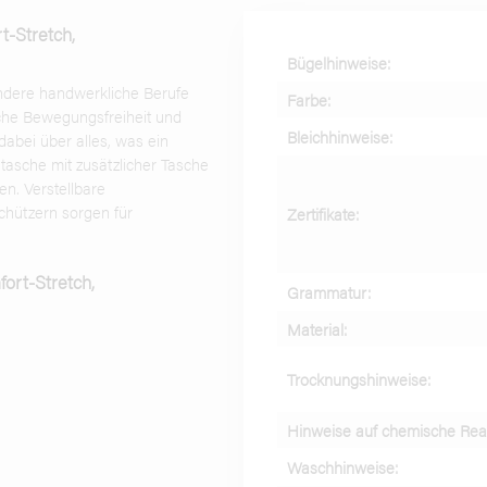
4412D-52
Gr. 52
t-Stretch,
4412D-53
Gr. 53
Bügelhinweise:
ndere handwerkliche Berufe
4412D-56
Gr. 56
Farbe:
iche Bewegungsfreiheit und
Bleichhinweise:
4412D-60
Gr. 60
dabei über alles, was ein
ntasche mit zusätzlicher Tasche
en. Verstellbare
hützern sorgen für
Zertifikate:
ort-Stretch,
Grammatur:
Material:
Trocknungshinweise:
Hinweise auf chemische Reak
Waschhinweise: