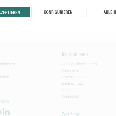
ng sichtbar
Preise nach Anmeldung sichtbar
Preise nach 
KONFIGURIEREN
ABLEH
KZEPTIEREN
Informationen
andkosten
Cookie-Einstellungen
Newsletter
tionen
Unternehmen
Datenschutz
AGB
Impressum
werke
Zertifikate