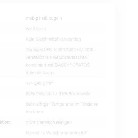
1
1
mäßig heiß bügeln
1
weiß/grau
Kein Bleichmittel verwenden
1
Zertifiziert EN 14404:2004+A1:2010 -
verstellbare Kniepolstertaschen
kombiniert mit DASSY® CRATOS
Knieschützern
+/- 245 g/m²
65% Polyester / 35% Baumwolle
bei niedriger Temperatur im Trockner
trocknen
tion:
nicht chemisch reinigen
Normales Waschprogramm 60°