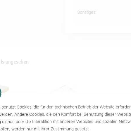
Sonstiges:
lls angesehen
benutzt Cookies, die für den technischen Betrieb der Website erforder
 werden. Andere Cookies, die den Komfort bei Benutzung dieser Websit
tstoff mit
Abstreifgitter, Welldraht,
FineLin
 dienen oder die Interaktion mit anderen Websites und sozialen Netz
off
Metallknicklaschen
ollen, werden nur mit Ihrer Zustimmung gesetzt.