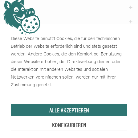
Weiteres
Newsletter
Diese Website benutzt Cookies, die für den technischen
Zertifikate
Soziale Netzwerke
Betrieb der Website erforderlich sind und stets gesetzt
werden. Andere Cookies, die den Komfort bei Benutzung
dieser Website erhöhen, der Direktwerbung dienen oder
die Interaktion mit anderen Websites und sozialen
Netzwerken vereinfachen sollen, werden nur mit Ihrer
Zustimmung gesetzt.
Hersteller, sofern nicht anders angegeben, ist die Friedrich Eberlein GmbH.
ALLE AKZEPTIEREN
Verkauf nur an Unternehmer, Gewerbetreibende, Freiberufler und öffentliche
Institutionen, nicht jedoch an Verbraucher im Sinne des § 13 BGB. Alle
KONFIGURIEREN
Preise in Euro zzgl. gesetzl. MwSt. Angebote freibleibend.