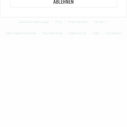
ABLEHNEN
* Alle Preise verstehen sich zzgl. Mehrwertsteuer und
Versandkosten
und ggf.
Nachnahmegebühren, wenn nicht anders beschrieben
Cookie-Einstellungen
FAQ
Unternehmen
Kontakt
Zahlungskonditionen
Rücksendung
Datenschutz
AGB
Impressum