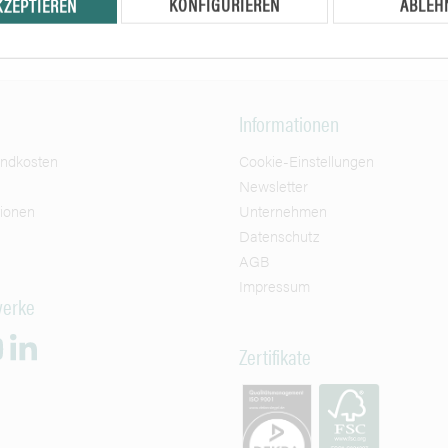
KONFIGURIEREN
ABLEH
KZEPTIEREN
Informationen
andkosten
Cookie-Einstellungen
Newsletter
tionen
Unternehmen
Datenschutz
AGB
Impressum
werke
Zertifikate