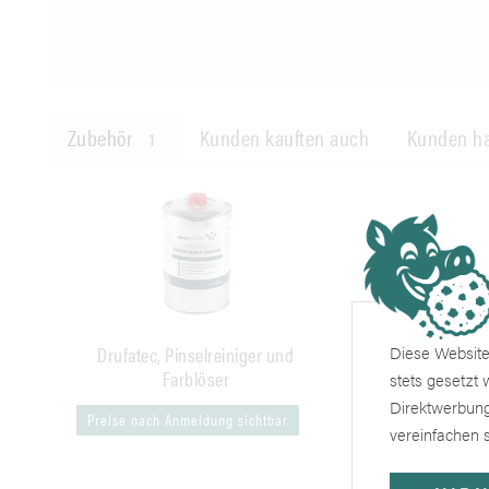
Zubehör
Kunden kauften auch
Kunden ha
1
Drufatec, Pinselreiniger und
Diese Website 
Farblöser
stets gesetzt
Direktwerbung
Preise nach Anmeldung sichtbar
vereinfachen s