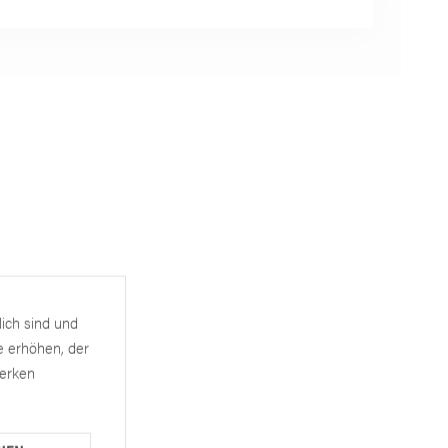
lich sind und
e erhöhen, der
werken