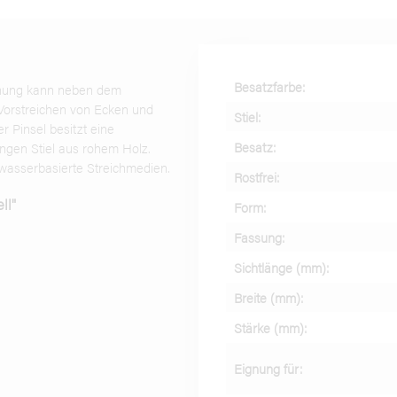
Besatzfarbe:
chung kann neben dem
Vorstreichen von Ecken und
Stiel:
r Pinsel besitzt eine
Besatz:
ngen Stiel aus rohem Holz.
d wasserbasierte Streichmedien.
Rostfrei:
ll"
Form:
Fassung:
Sichtlänge (mm):
Breite (mm):
Stärke (mm):
Eignung für: