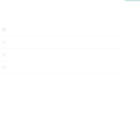
VE
12
12
12