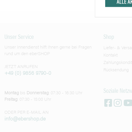
ALLE A
Unser Service
Shop
Unser Innendienst hilft Ihnen gerne bei Fragen
Liefer- & Vers
rund um den eberSHOP
Kontakt
Zahlungskondi
JETZT ANRUFEN
Rücksendung
+49 (0) 9856 9790-0
Soziale Netz
Montag
bis
Donnerstag
: 07:30 - 16:30 Uhr
Freitag
: 07:30 - 15:00 Uhr
ODER PER E-MAIL AN
info@ebershop.de