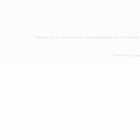
Verkauf nur an Unternehmer, Gewerbetreibende, Freiberufler un
* Alle Preise vers