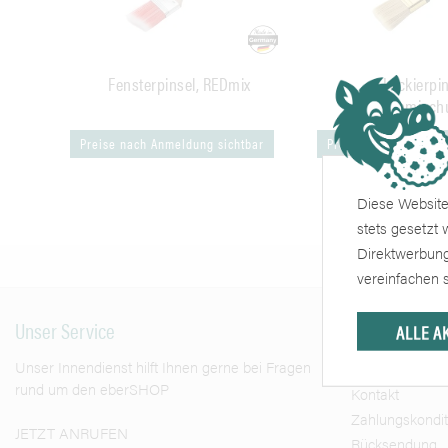
Fensterpinsel, REDmix
Lackierpi
Borstenmischu
Preise nach Anmeldung sichtbar
Preise nach Anmeldu
Diese Website 
stets gesetzt
Direktwerbung
vereinfachen s
Unser Service
Shop
ALLE A
Unser Innendienst hilft Ihnen gerne bei Fragen
Liefer- & Vers
rund um den eberSHOP
Kontakt
Zahlungskondi
JETZT ANRUFEN
Rücksendung