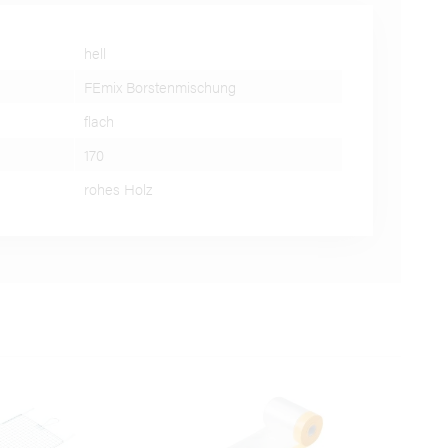
hell
FEmix Borstenmischung
flach
170
rohes Holz