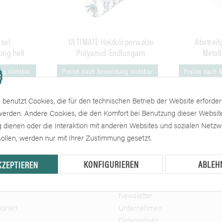
nsel
ULTIMATE Heizkörperwalze
Abstreifg
ng hell
Polyamid-Endlosgarn
Metal
ng sichtbar
Preise nach Anmeldung sichtbar
Preise nach 
benutzt Cookies, die für den technischen Betrieb der Website erforder
 werden. Andere Cookies, die den Komfort bei Benutzung dieser Websit
 dienen oder die Interaktion mit anderen Websites und sozialen Netz
ollen, werden nur mit Ihrer Zustimmung gesetzt.
Informationen
KONFIGURIEREN
ABLEH
KZEPTIEREN
andkosten
Cookie-Einstellungen
Newsletter
tionen
Unternehmen
Datenschutz