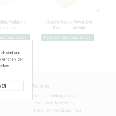
itter, Welldraht,
FineLine Masker PowerGold,
F
lknicklaschen
Klebeband mit Folie
Anmeldung sichtbar
Preise nach Anmeldung sichtbar
Preis
lich sind und
e erhöhen, der
werken
Weiteres
NEN
Arbeitsbekleidung mit Logo
Pinsel Made in Germany
eberSHOP Werkzeugschrank