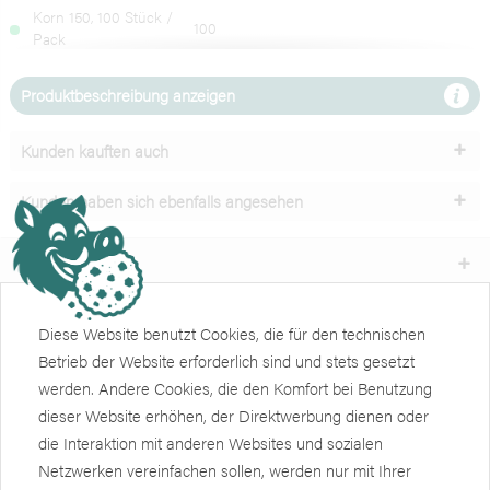
Korn 150, 100 Stück /
100
Pack
Korn 180, 100 Stück /
100
Produktbeschreibung anzeigen
Pack
Korn 240, 100 Stück /
100
Kunden kauften auch
Pack
Kunden haben sich ebenfalls angesehen
Unser Service
Shop
Diese Website benutzt Cookies, die für den technischen
Betrieb der Website erforderlich sind und stets gesetzt
Informationen
werden. Andere Cookies, die den Komfort bei Benutzung
dieser Website erhöhen, der Direktwerbung dienen oder
Weiteres
die Interaktion mit anderen Websites und sozialen
Newsletter
Netzwerken vereinfachen sollen, werden nur mit Ihrer