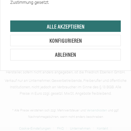
Zustimmung gesetzt.
Zertifikate
Soziale Netzwerke
ALLE AKZEPTIEREN
KONFIGURIEREN
ABLEHNEN
Hersteller, sofern nicht anders angegeben, ist die Friedrich Eberlein GmbH.
Verkauf nur an Unternehmer, Gewerbetreibende, Freiberufler und öffentliche
Institutionen, nicht jedoch an Verbraucher im Sinne des § 13 BGB. Alle
Preise in Euro zzgl. gesetzl. MwSt. Angebote freibleibend.
* Alle Preise verstehen sich zzgl. Mehrwertsteuer und
Versandkosten
und ggf.
Nachnahmegebühren, wenn nicht anders beschrieben
Cookie-Einstellungen
FAQ
Unternehmen
Kontakt