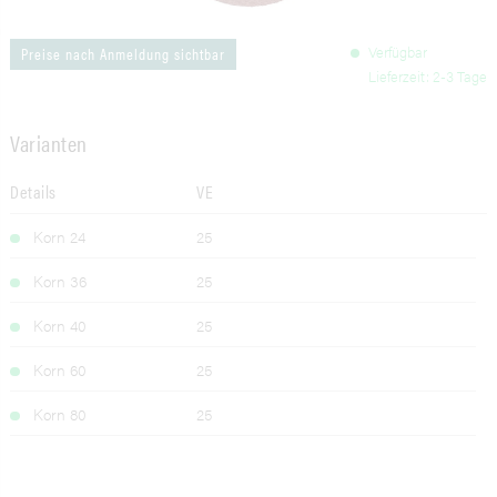
Verfügbar
Preise nach Anmeldung sichtbar
Lieferzeit: 2-3 Tage
Varianten
Details
VE
Korn 24
25
Korn 36
25
Korn 40
25
Korn 60
25
Korn 80
25