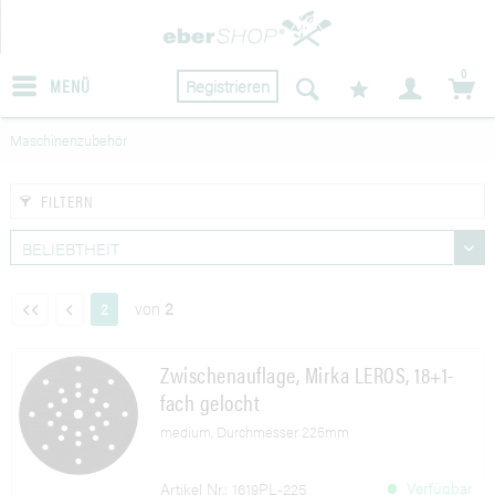
0
MENÜ
Registrieren
Maschinenzubehör
FILTERN
von
2
2
Zwischenauflage, Mirka LEROS, 18+1-
fach gelocht
medium, Durchmesser 225mm
Verfügbar
Artikel Nr.: 1619PL-225