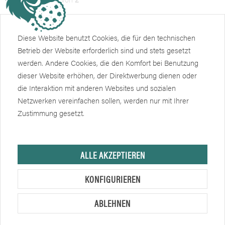
Diese Website benutzt Cookies, die für den technischen
Das passende Zubehör für Ihre Schleifmaschinen
Betrieb der Website erforderlich sind und stets gesetzt
Schleifmaschinen sind in vielen Handwerksbetrieben ein
ständiger Begleiter. In unserem Malerbedarf online
werden. Andere Cookies, die den Komfort bei Benutzung
Großhandel eberSHOP haben wir deshalb...
mehr erfahren »
dieser Website erhöhen, der Direktwerbung dienen oder
die Interaktion mit anderen Websites und sozialen
Netzwerken vereinfachen sollen, werden nur mit Ihrer
Zustimmung gesetzt.
Unser Service
Shop
ALLE AKZEPTIEREN
Informationen
KONFIGURIEREN
Weiteres
ABLEHNEN
Newsletter