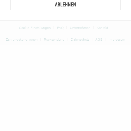
ABLEHNEN
* Alle Preise verstehen sich zzgl. Mehrwertsteuer und
Versandkosten
und ggf.
Nachnahmegebühren, wenn nicht anders beschrieben
Cookie-Einstellungen
FAQ
Unternehmen
Kontakt
Zahlungskonditionen
Rücksendung
Datenschutz
AGB
Impressum