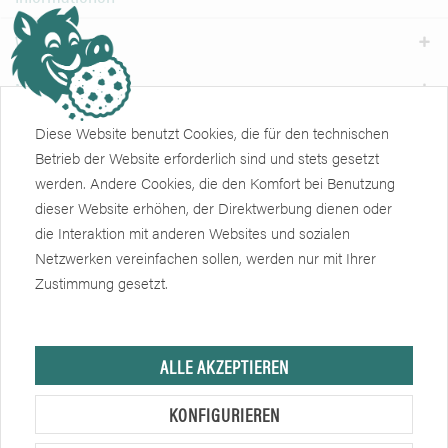
Weiteres
Newsletter
Diese Website benutzt Cookies, die für den technischen
Zertifikate
Soziale Netzwerke
Betrieb der Website erforderlich sind und stets gesetzt
werden. Andere Cookies, die den Komfort bei Benutzung
dieser Website erhöhen, der Direktwerbung dienen oder
die Interaktion mit anderen Websites und sozialen
Netzwerken vereinfachen sollen, werden nur mit Ihrer
Zustimmung gesetzt.
Hersteller, sofern nicht anders angegeben, ist die Friedrich Eberlein GmbH.
ALLE AKZEPTIEREN
Verkauf nur an Unternehmer, Gewerbetreibende, Freiberufler und öffentliche
Institutionen, nicht jedoch an Verbraucher im Sinne des § 13 BGB. Alle
KONFIGURIEREN
Preise in Euro zzgl. gesetzl. MwSt. Angebote freibleibend.