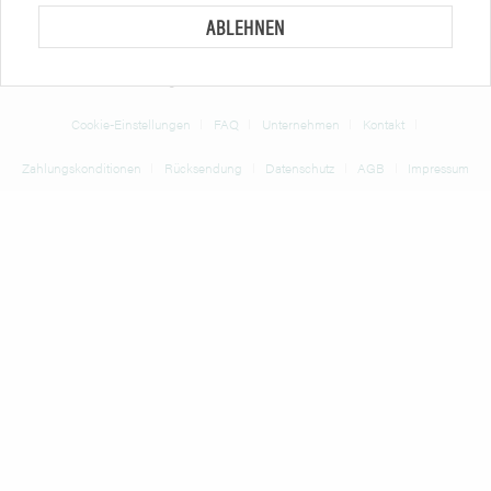
ABLEHNEN
* Alle Preise verstehen sich zzgl. Mehrwertsteuer und
Versandkosten
und ggf.
Nachnahmegebühren, wenn nicht anders beschrieben
Cookie-Einstellungen
FAQ
Unternehmen
Kontakt
Zahlungskonditionen
Rücksendung
Datenschutz
AGB
Impressum