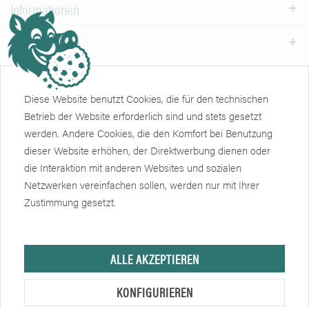
Informationen
Weiteres
Newsletter
Diese Website benutzt Cookies, die für den technischen
Betrieb der Website erforderlich sind und stets gesetzt
Zertifikate
Soziale Netzwerke
werden. Andere Cookies, die den Komfort bei Benutzung
dieser Website erhöhen, der Direktwerbung dienen oder
die Interaktion mit anderen Websites und sozialen
Netzwerken vereinfachen sollen, werden nur mit Ihrer
Zustimmung gesetzt.
Hersteller, sofern nicht anders angegeben, ist die Friedrich Eberlein GmbH.
ALLE AKZEPTIEREN
Verkauf nur an Unternehmer, Gewerbetreibende, Freiberufler und öffentliche
KONFIGURIEREN
Institutionen, nicht jedoch an Verbraucher im Sinne des § 13 BGB. Alle
Preise in Euro zzgl. gesetzl. MwSt. Angebote freibleibend.