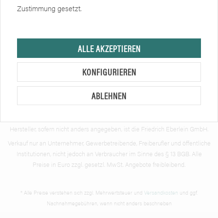
Newsletter
Zustimmung gesetzt.
Zertifikate
Soziale Netzwerke
ALLE AKZEPTIEREN
KONFIGURIEREN
ABLEHNEN
Hersteller, sofern nicht anders angegeben, ist die Friedrich Eberlein GmbH.
Verkauf nur an Unternehmer, Gewerbetreibende, Freiberufler und öffentliche
Institutionen, nicht jedoch an Verbraucher im Sinne des § 13 BGB. Alle
Preise in Euro zzgl. gesetzl. MwSt. Angebote freibleibend.
* Alle Preise verstehen sich zzgl. Mehrwertsteuer und
Versandkosten
und ggf.
Nachnahmegebühren, wenn nicht anders beschrieben