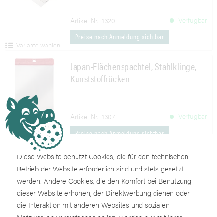
Verfügbar
Artikel Nr.: 1320
Preise nach Anmeldung sichtbar
Variante wählen
Japan-Flächenspachtel, Stahlklinge,
Kunststoffrücken
Verfügbar
Artikel Nr.: 1307
Preise nach Anmeldung sichtbar
Variante wählen
Diese Website benutzt Cookies, die für den technischen
Stuckateur-Gipserkelle, Alu-Stütze,
Betrieb der Website erforderlich sind und stets gesetzt
Holzgriff
werden. Andere Cookies, die den Komfort bei Benutzung
Edelstahl, rostfrei
dieser Website erhöhen, der Direktwerbung dienen oder
die Interaktion mit anderen Websites und sozialen
Verfügbar
Artikel Nr.: 1346
Netzwerken vereinfachen sollen, werden nur mit Ihrer