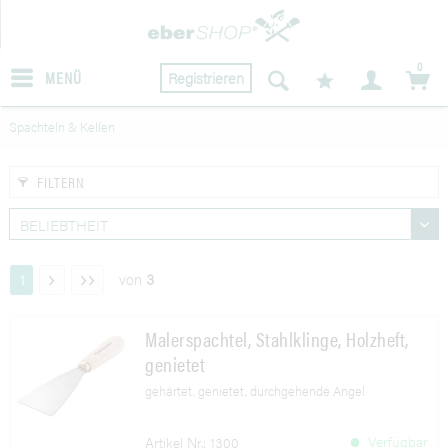
0
MENÜ
Registrieren
Spachteln & Kellen
FILTERN
von
3
1
Malerspachtel, Stahlklinge, Holzheft,
genietet
gehärtet, genietet, durchgehende Angel
Verfügbar
Artikel Nr.: 1300