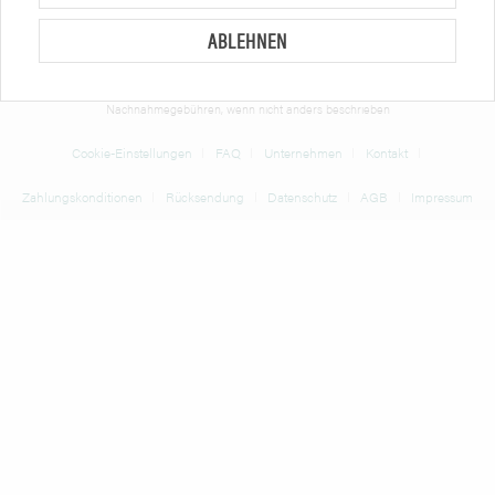
Preise in Euro zzgl. gesetzl. MwSt. Angebote freibleibend.
ABLEHNEN
* Alle Preise verstehen sich zzgl. Mehrwertsteuer und
Versandkosten
und ggf.
Nachnahmegebühren, wenn nicht anders beschrieben
Cookie-Einstellungen
FAQ
Unternehmen
Kontakt
Zahlungskonditionen
Rücksendung
Datenschutz
AGB
Impressum